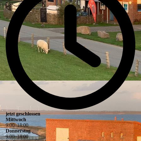
jetzt geschlossen
Mittwoch
9
:
00
–
18
:
00
Donnerstag
9
:
00
–
18
:
00