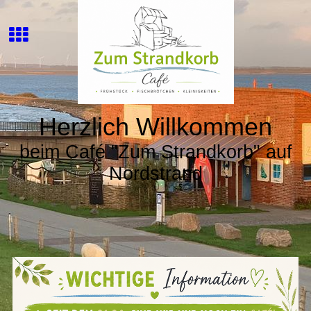
Herzlich Willkommen
beim Café "Zum Strandkorb" auf
Nordstrand