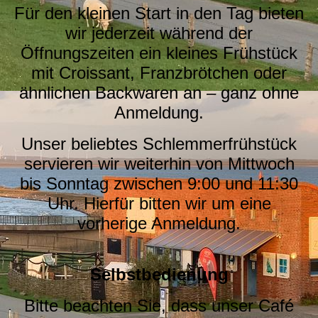
Für den kleinen Start in den Tag bieten
wir jederzeit während der
Öffnungszeiten ein kleines Frühstück
mit Croissant, Franzbrötchen oder
ähnlichen Backwaren an – ganz ohne
Anmeldung.
Unser beliebtes Schlemmerfrühstück
servieren wir weiterhin von Mittwoch
bis Sonntag zwischen 9:00 und 11:30
Uhr. Hierfür bitten wir um eine
vorherige Anmeldung.
Selbstbedienung
Bitte beachten Sie, dass unser Café