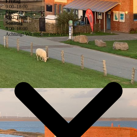
Freitag
9
:
00
–
18
:
00
Samstag
9
:
00
–
18
:
00
Sonntag
9
:
00
–
18
:
00
Achtung! Wir sind nur noch ein Café!!