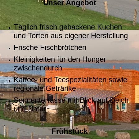
Unser Angebot
Täglich frisch gebackene Kuchen
und Torten aus eigener Herstellung
Frische Fischbrötchen
Kleinigkeiten für den Hunger
zwischendurch
Kaffee- und Teespezialitäten sowie
regionale Getränke
Sonnenterrasse mit Blick auf Deich
und Natur
Frühstück