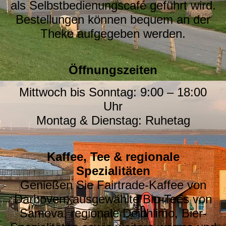
als Selbstbedienungscafé geführt wird.
Bestellungen können bequem an der
Theke aufgegeben werden.
Öffnungszeiten
Mittwoch bis Sonntag: 9:00 – 18:00
Uhr
Montag & Dienstag: Ruhetag
Kaffee, Tee & regionale
Spezialitäten
Genießen Sie Fairtrade-Kaffee von
Darboven, ausgewählte Bio-Tees von
Samova, regionale Deichlimo, Bier-