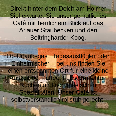
Direkt hinter dem Deich am Holmer
Siel erwartet Sie unser gemütliches
Café mit herrlichem Blick auf das
Arlauer-Staubecken und den
Beltringharder Koog.
Ob Urlaubsgast, Tagesausflügler oder
Einheimischer – bei uns finden Sie
einen entspannten Ort für eine kleine
Auszeit bei Kaffee, hausgemachten
Kuchen und nordfriesischen
Spezialitäten. Unser Café ist
selbstverständlich rollstuhlgerecht.