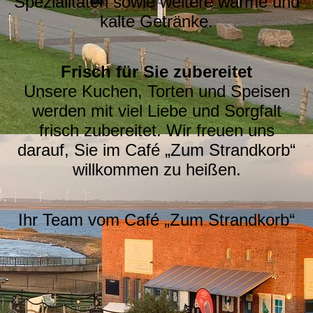
Spezialitäten sowie weitere warme und
kalte Getränke.
Frisch für Sie zubereitet
Unsere Kuchen, Torten und Speisen
werden mit viel Liebe und Sorgfalt
frisch zubereitet. Wir freuen uns
darauf, Sie im Café „Zum Strandkorb“
willkommen zu heißen.
Ihr Team vom Café „Zum Strandkorb“